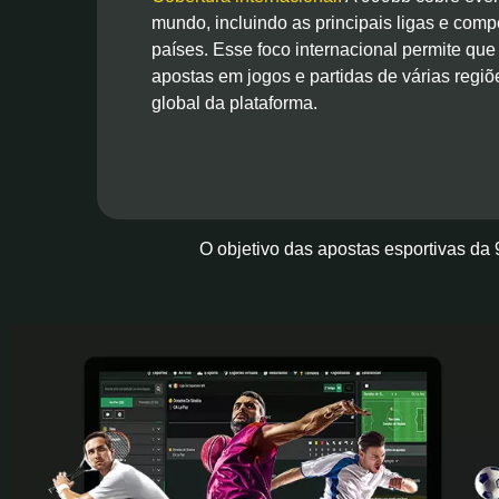
mundo, incluindo as principais ligas e comp
países. Esse foco internacional permite qu
apostas em jogos e partidas de várias regi
global da plataforma.
O objetivo das apostas esportivas da