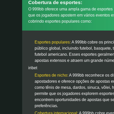
Cobertura de esportes:
O 999bb oferece uma ampla gama de esportes p
que os jogadores apostem em vários eventos e
cobrindo esportes populares como:
Esportes populares:
A 999bb cobre os princ
público global, incluindo futebol, basquete, 
futebol americano. Esses esportes geralme
apostas extensos e atraem um grande núme
iribet
Esportes de nicho:
A 999bb reconhece os di
apostadores e oferece opções de apostas em
como tênis de mesa, dardos, sinuca, vôlei, 
permite que os jogadores explorem esport
encontrem oportunidades de apostas que s
preferências.
Cobertura internacional:
A 999bb cobre even