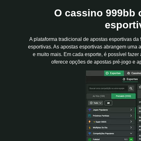
O cassino 999bb 
esporti
A plataforma tradicional de apostas esportivas d
esportivas. As apostas esportivas abrangem uma amp
e muito mais. Em cada esporte, é possível faze
oferece opções de apostas pré-jogo e ap