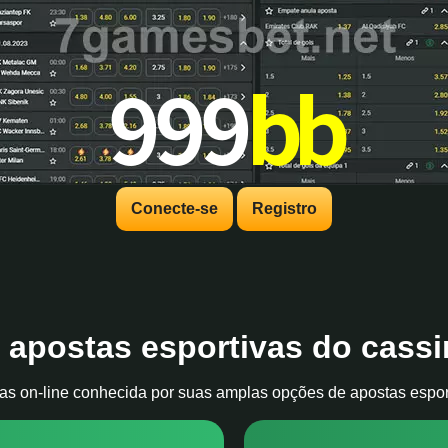
Conecte-se
Registro
 apostas esportivas do cass
s on-line conhecida por suas amplas opções de apostas esport