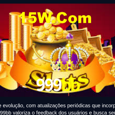
e evolução, com atualizações periódicas que incor
9bb valoriza o feedback dos usuários e busca se