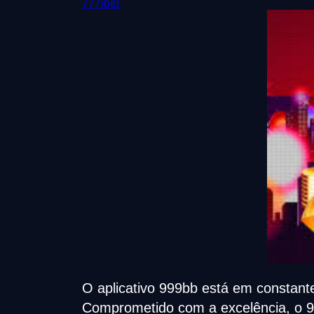
777ibet
O aplicativo 999bb está em constant
Comprometido com a excelência, o 99