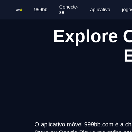
Conecte-
999bb
aplicativo
jogo
se
Explore 
O aplicativo móvel 999bb.com é a ch