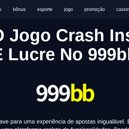
s
bônus
esporte
jogo
promoção
cassi
O Jogo Crash In
E Lucre No 999b
ave para uma experiência de apostas inigualável. 