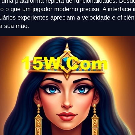
uma plataforma repleta de funcionalidades. Desde 
 o que um jogador moderno precisa. A interface in
uários experientes apreciam a velocidade e efici
da sua mão.