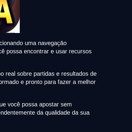
porcionando uma navegação
ocê possa encontrar e usar recursos
real sobre partidas e resultados de
formado e pronto para fazer a melhor
que você possa apostar sem
ependentemente da qualidade da sua