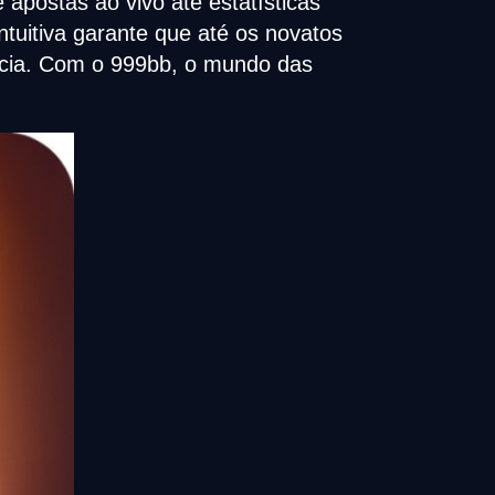
apostas ao vivo até estatísticas
tuitiva garante que até os novatos
ência. Com o 999bb, o mundo das