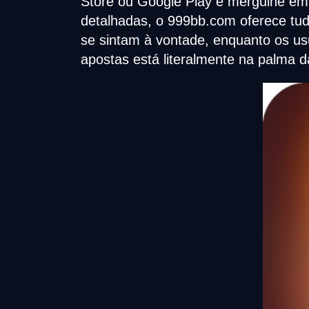
Store ou Google Play e mergulhe em 
detalhadas, o 999bb.com oferece tudo
se sintam à vontade, enquanto os us
apostas está literalmente na palma 