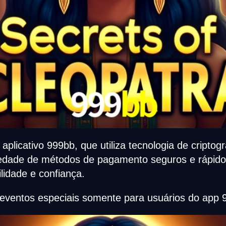
aplicativo 999bb, que utiliza tecnologia de cripto
iedade de métodos de pagamento seguros e rápido
lidade e confiança.
eventos especiais somente para usuários do app 