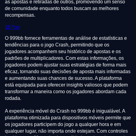
as apostas e retiradas de outros, promovendo um senso
de comunidade enquanto todos buscam as melhores
recompensas.
187bet
O 999bb fornece ferramentas de análise de estatísticas e
tendências para o jogo Crash, permitindo que os
jogadores acompanhem seu histórico de apostas e os
padrões de multiplicadores. Com estas informações, os
jogadores podem ajustar suas estratégias de forma mais
eficaz, tornando suas decisões de aposta mais informadas
e aumentando suas chances de sucesso. A plataforma
está equipada para oferecer insights valiosos que podem
transformar a maneira como os jogadores abordam cada
rodada.
A experiência móvel do Crash no 999bb é inigualável. A
plataforma otimizada para dispositivos móveis permite que
os jogadores participem do jogo a qualquer hora e em
qualquer lugar, não importa onde estejam. Com controles