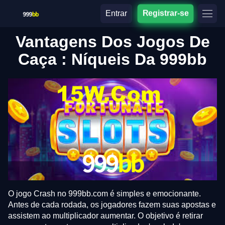
Entrar
Registrar-se
Vantagens Dos Jogos De
Caça : Níqueis Da 999bb
O jogo Crash no 999bb.com é simples e emocionante.
Antes de cada rodada, os jogadores fazem suas apostas e
assistem ao multiplicador aumentar. O objetivo é retirar