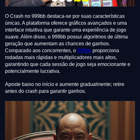
O Crash no 999bb destaca-se por suas características
únicas. A plataforma oferece gráficos avançados e uma
interface intuitiva que garante uma experiência de jogo
suave. Além disso, o 999bb possui algoritmos de última
geração que aumentam as chances de ganhos.
Comparado aos concorrentes, o
999bb
proporciona
rodadas mais rápidas e multiplicadores mais altos,
garantindo que cada sessão de jogo seja emocionante e
potencialmente lucrativa.
Aposte baixo no início e aumente gradualmente; retire
antes do crash para garantir ganhos.