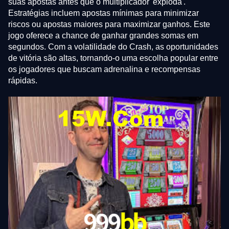
suas apostas antes que o multiplicador 'exploda'.
Estratégias incluem apostas mínimas para minimizar
riscos ou apostas maiores para maximizar ganhos. Este
jogo oferece a chance de ganhar grandes somas em
segundos. Com a volatilidade do Crash, as oportunidades
de vitória são altas, tornando-o uma escolha popular entre
os jogadores que buscam adrenalina e recompensas
rápidas.