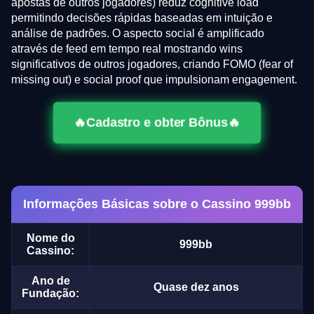
apostas de outros jogadores) reduz cognitive load
permitindo decisões rápidas baseadas em intuição e
análise de padrões. O aspecto social é amplificado
através de feed em tempo real mostrando wins
significativos de outros jogadores, criando FOMO (fear of
missing out) e social proof que impulsionam engagement.
🔥Cadastro e obter Bônus🔥
Informações Básicas sobre o Cassino 999bb
Nome do
999bb
Cassino:
Ano de
Quase dez anos
Fundação: