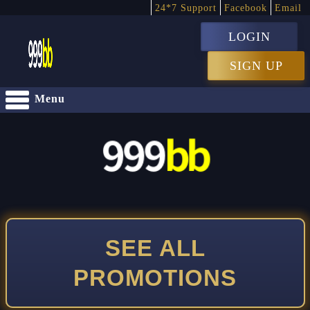
24*7 Support
Facebook
Email
LOGIN
SIGN UP
Menu
SEE ALL
PROMOTIONS