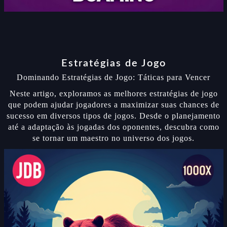
Estratégias de Jogo
Dominando Estratégias de Jogo: Táticas para Vencer
Neste artigo, exploramos as melhores estratégias de jogo
que podem ajudar jogadores a maximizar suas chances de
sucesso em diversos tipos de jogos. Desde o planejamento
até a adaptação às jogadas dos oponentes, descubra como
se tornar um maestro no universo dos jogos.