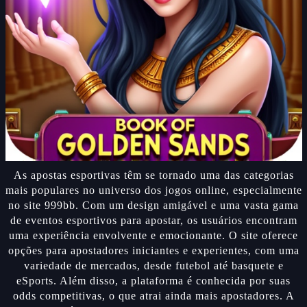
As apostas esportivas têm se tornado uma das categorias
mais populares no universo dos jogos online, especialmente
no site 999bb. Com um design amigável e uma vasta gama
de eventos esportivos para apostar, os usuários encontram
uma experiência envolvente e emocionante. O site oferece
opções para apostadores iniciantes e experientes, com uma
variedade de mercados, desde futebol até basquete e
eSports. Além disso, a plataforma é conhecida por suas
odds competitivas, o que atrai ainda mais apostadores. A