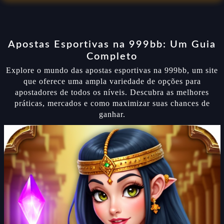
Apostas Esportivas na 999bb: Um Guia
Completo
Explore o mundo das apostas esportivas na 999bb, um site
que oferece uma ampla variedade de opções para
apostadores de todos os níveis. Descubra as melhores
práticas, mercados e como maximizar suas chances de
ganhar.