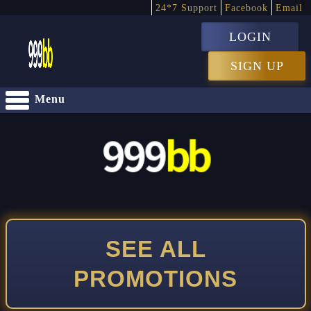
24*7 Support
Facebook
Email
LOGIN
SIGN UP
Menu
SEE ALL
PROMOTIONS