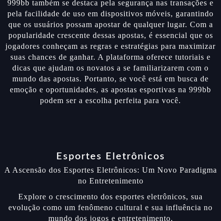
999bb também se destaca pela segurança nas transações e
pela facilidade de uso em dispositivos móveis, garantindo
que os usuários possam apostar de qualquer lugar. Com a
popularidade crescente dessas apostas, é essencial que os
jogadores conheçam as regras e estratégias para maximizar
suas chances de ganhar. A plataforma oferece tutoriais e
dicas que ajudam os novatos a se familiarizarem com o
mundo das apostas. Portanto, se você está em busca de
emoção e oportunidades, as apostas esportivas na 999bb
podem ser a escolha perfeita para você.
Esportes Eletrônicos
A Ascensão dos Esportes Eletrônicos: Um Novo Paradigma
no Entretenimento
Explore o crescimento dos esportes eletrônicos, sua
evolução como um fenômeno cultural e sua influência no
mundo dos jogos e entretenimento.