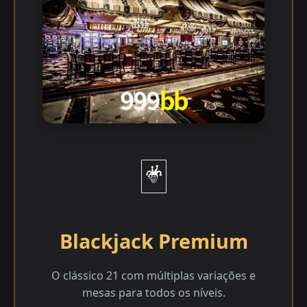
🃏
Blackjack Premium
O clássico 21 com múltiplas variações e
mesas para todos os níveis.