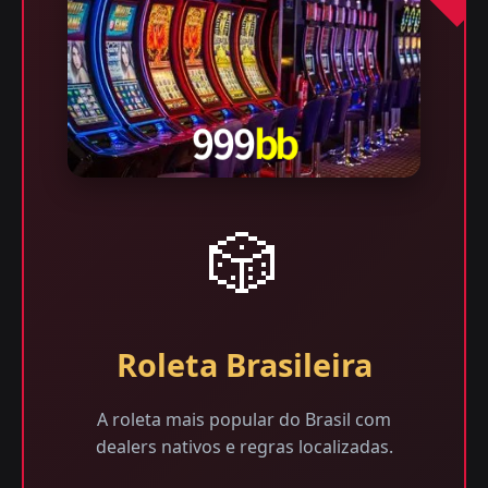
🎲
Roleta Brasileira
A roleta mais popular do Brasil com
dealers nativos e regras localizadas.