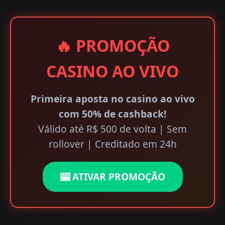
🔥 PROMOÇÃO
CASINO AO VIVO
Primeira aposta no casino ao vivo
com 50% de cashback!
Válido até R$ 500 de volta | Sem
rollover | Creditado em 24h
🎰 ATIVAR PROMOÇÃO