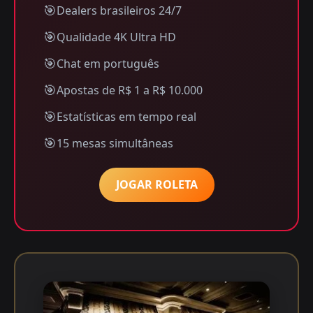
Dealers brasileiros 24/7
Qualidade 4K Ultra HD
Chat em português
Apostas de R$ 1 a R$ 10.000
Estatísticas em tempo real
15 mesas simultâneas
JOGAR ROLETA