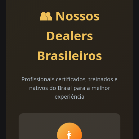
👥 Nossos
Dealers
Brasileiros
Profissionais certificados, treinados e
nativos do Brasil para a melhor
experiência
👩