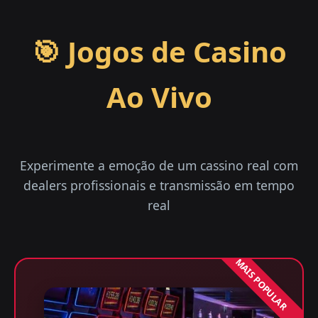
🎯 Jogos de Casino
Ao Vivo
Experimente a emoção de um cassino real com
dealers profissionais e transmissão em tempo
real