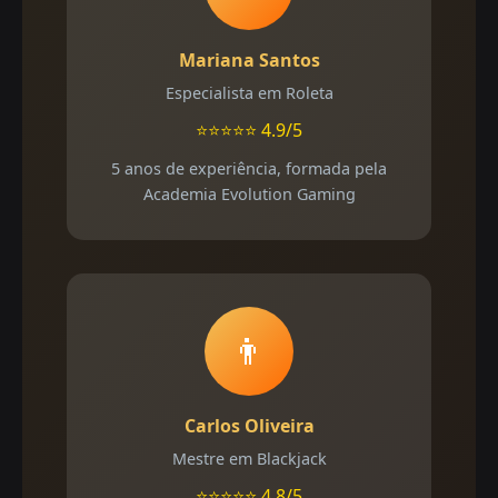
Mariana Santos
Especialista em Roleta
⭐⭐⭐⭐⭐ 4.9/5
5 anos de experiência, formada pela
Academia Evolution Gaming
👨
Carlos Oliveira
Mestre em Blackjack
⭐⭐⭐⭐⭐ 4.8/5