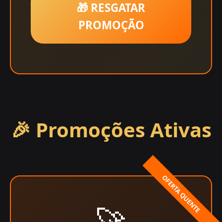
🎁 RESGATAR
PROMOÇÃO
🎉 Promoções Ativas
🚀