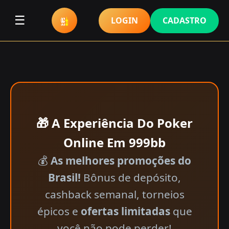
☰
LOGIN
CADASTRO
🎁 A Experiência Do Poker
Online Em 999bb
💰
As melhores promoções do
Brasil!
Bônus de depósito,
cashback semanal, torneios
épicos e
ofertas limitadas
que
você não pode perder!