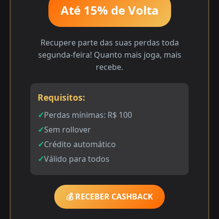
Até 15% de Volta
Recupere parte das suas perdas toda
segunda-feira! Quanto mais joga, mais
recebe.
Requisitos:
Perdas mínimas: R$ 100
Sem rollover
Crédito automático
Válido para todos
💰 RECEBER CASHBACK