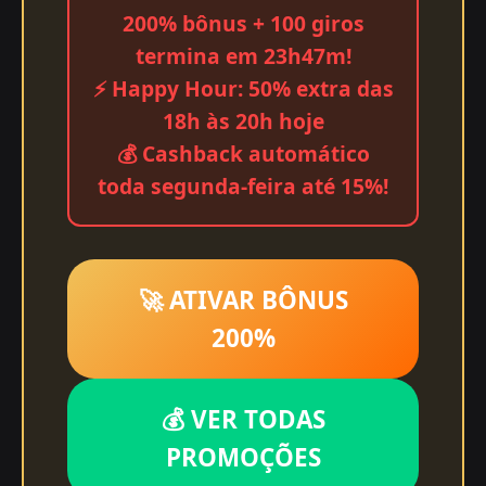
200% bônus + 100 giros
termina em 23h47m!
⚡ Happy Hour: 50% extra das
18h às 20h hoje
💰 Cashback automático
toda segunda-feira até 15%!
🚀 ATIVAR BÔNUS
200%
💰 VER TODAS
PROMOÇÕES