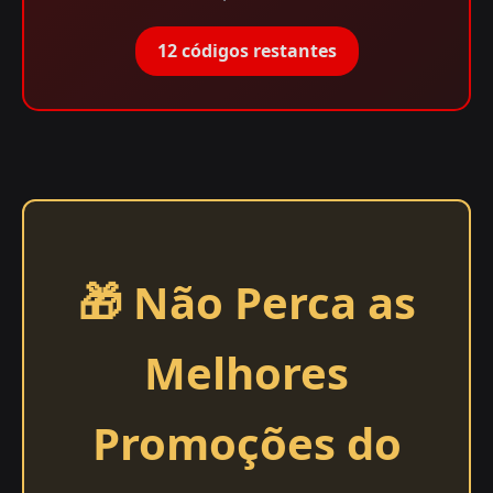
12 códigos restantes
🎁 Não Perca as
Melhores
Promoções do