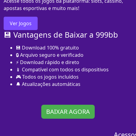
Acesse todos os jogos da plataforma: slots, cassino,
apostas esportivas e muito mais!
Ver Jogos
💾 Vantagens de Baixar a 999bb
💾 Download 100% gratuito
🔒 Arquivo seguro e verificado
⚡ Download rápido e direto
📱 Compatível com todos os dispositivos
🎮 Todos os jogos incluídos
🔔 Atualizações automáticas
BAIXAR AGORA
Acesso