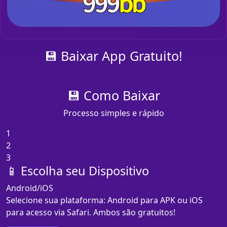
💾 Baixar App Gratuito!
💾 Como Baixar
Processo simples e rápido
1
2
3
📱 Escolha seu Dispositivo
Android/iOS
Selecione sua plataforma: Android para APK ou iOS
para acesso via Safari. Ambos são gratuitos!