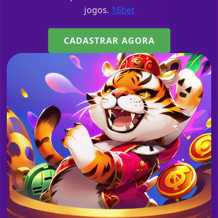
jogos.
16bet
CADASTRAR AGORA