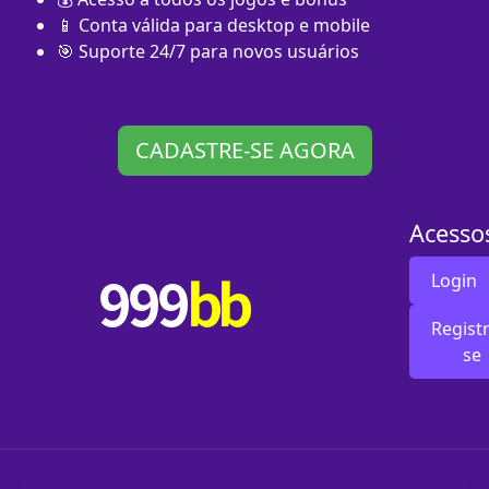
📱 Conta válida para desktop e mobile
🎯 Suporte 24/7 para novos usuários
CADASTRE-SE AGORA
Acesso
Login
Registr
se