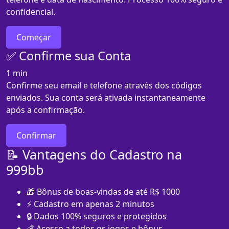
confidencial.
Começar
✅ Confirme sua Conta
1 min
Confirme seu email e telefone através dos códigos
enviados. Sua conta será ativada instantaneamente
após a confirmação.
Confirmar
📝 Vantagens do Cadastro na
999bb
🎁 Bônus de boas-vindas de até R$ 1000
⚡ Cadastro em apenas 2 minutos
🔒 Dados 100% seguros e protegidos
💰 Acesso a todos os jogos e bônus