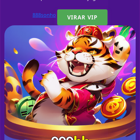
888sonho
VIRAR VIP