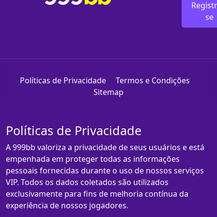
Registr
se
Políticas de Privacidade
Termos e Condições
Sitemap
Políticas de Privacidade
A 999bb valoriza a privacidade de seus usuários e está
empenhada em proteger todas as informações
pessoais fornecidas durante o uso de nossos serviços
VIP. Todos os dados coletados são utilizados
exclusivamente para fins de melhoria contínua da
experiência de nossos jogadores.